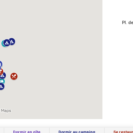
Pl. d
Dormir en gîte
Dormir au camping
Se restau