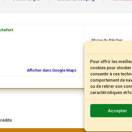
chefort
48 rue du Pêcher
48100 Florac
+33 4 66 45 00 63
Pour offrir les meill
www.logishotels.com
cookies pour stocker 
Afficher dans Google Maps
consentir à ces techn
comportement de navig
ou de retirer son con
caractéristiques et f
Accepter
rédits