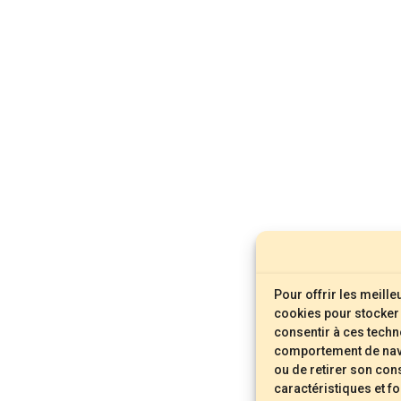
Pour offrir les meill
cookies pour stocker 
consentir à ces techn
comportement de navig
ou de retirer son con
caractéristiques et f